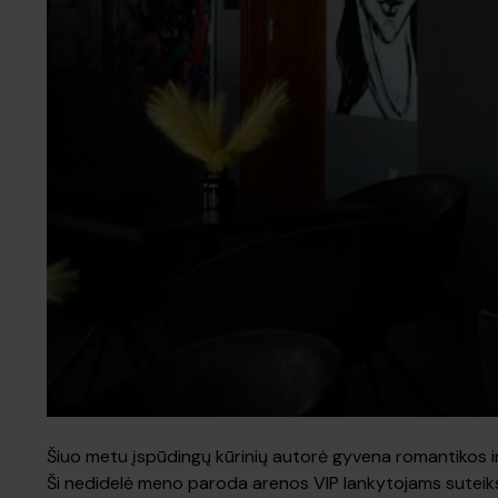
Šiuo metu įspūdingų kūrinių autorė gyvena romantikos ir m
Ši nedidelė meno paroda arenos VIP lankytojams suteiks g