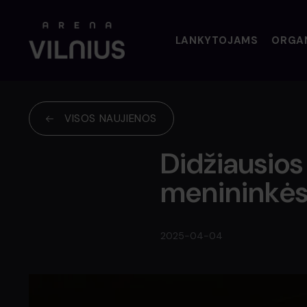
LANKYTOJAMS
ORGA
VOLFAS ENGELMAN NEALKOHOLINIS BARAS
KREPŠINIO AIKŠTELĖS NUOMA
VISOS NAUJIENOS
Didžiausios
menininkės 
2025-04-04