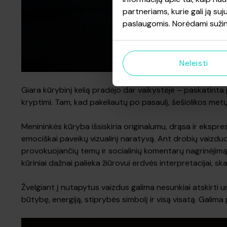
partneriams, kurie gali ją suj
paslaugomis. Norėdami sužin
Neleisti
Giara kūrybinį kelią pradėjo dar vaikystėje – paskatinta
kryptimi. Tam, kad pakeliautų po pasaulį, šešiolikos met
Menininkės kūryba išsiskiria originalumu, drąsa ir eksp
emociškai paveikų vizualinį naratyvą. Ant drobių vaizduo
provokuojančių temų ir socialinių komentarų nagrinėjimą
kūriniai dažnai palieka žiūrovui erdvės interpretacijai, sk
Žvelgiant į nutapytus vaizdus galima nesunkiai atskirti 
būtybę, energiją, stiprybės simbolį ir visą visatą. Galima