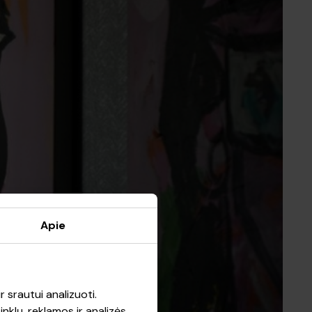
Apie
r srautui analizuoti.
nklų, reklamos ir analizės