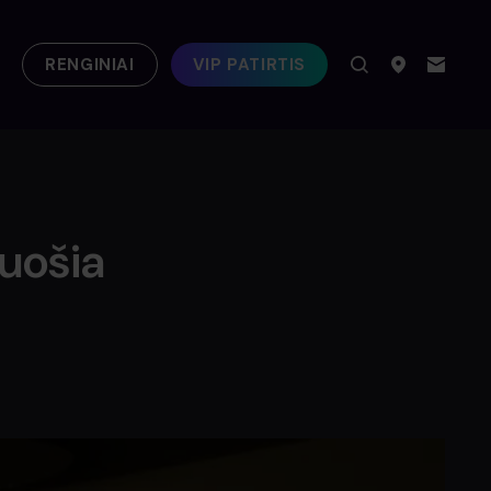
RENGINIAI
VIP PATIRTIS
puošia