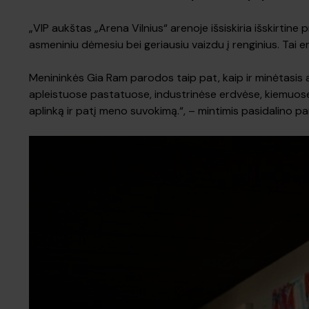
„VIP aukštas „Arena Vilnius“ arenoje išsiskiria išskirtin
asmeniniu dėmesiu bei geriausiu vaizdu į renginius. Tai 
Menininkės Gia Ram parodos taip pat, kaip ir minėtasis auk
apleistuose pastatuose, industrinėse erdvėse, kiemuose 
aplinką ir patį meno suvokimą.“, – mintimis pasidalino 