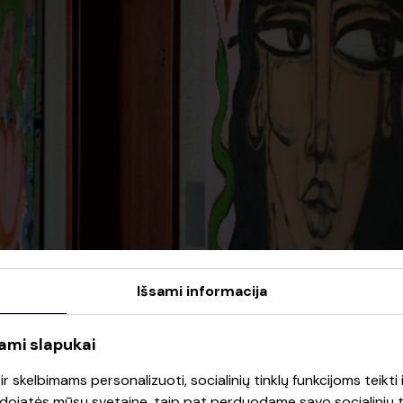
Išsami informacija
ami slapukai
 skelbimams personalizuoti, socialinių tinklų funkcijoms teikti i
audojatės mūsų svetaine, taip pat perduodame savo socialinių ti