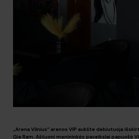
„Arena Vilnius“ arenos VIP aukšte debiutuoja išskir
Gia Ram. Aštuoni menininkės paveikslai papuošė VI