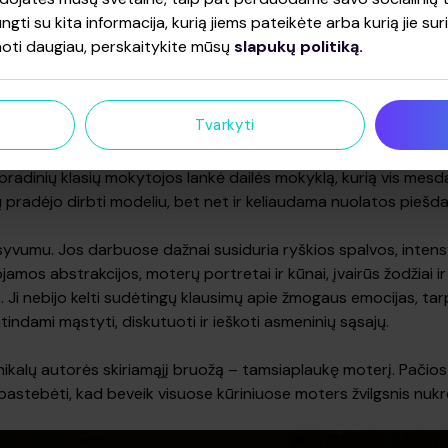
ungti su kita informacija, kurią jiems pateikėte arba kurią jie su
oti daugiau, perskaitykite mūsų
slapukų politiką.
Tvarkyti
 pradinių klasių mokytojos lankė dailės mokyklą, kurią vis mesd
ų pradėjo dirbti modeliu, bet net ir keliaudama nuolatos piešd
resyvumu. Jos darbuose dažnai susiduria ryškios spalvos, inte
jamos abstrakcijos, moterų portretai ir kūnai, įvairūs žodžiai
. Ji nebijo kelti sudėtingų klausimų apie žmogaus emocijas, t
atindami mąstyti, diskutuoti ir ieškoti asmeninių sąsajų.
unikalų autorės skiriamąjį bruožą – tamsiaplaukę moterį. Pačios
 pastebėti, kad beveik visuose kūriniuose moters žvilgsnis nukrei