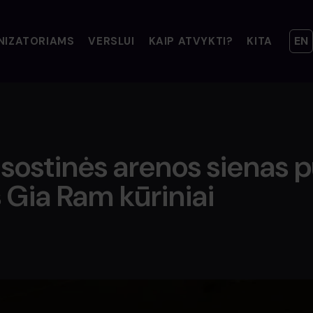
EN
NIZATORIAMS
VERSLUI
KAIP ATVYKTI?
KITA
VIP LOŽĖS. ILGALAIKĖ NUOMA
VIP LOŽĖS. TRUMPALAIKĖ NUOMA
VOLFAS ENGELMAN NEALKOHOLINIS BARAS
KREPŠINIO AIKŠTELĖS NUOMA
AUTOMOBILIŲ STOVĖJIMO AIKŠTELĖS
INFORMACIJA NEĮGALIESIEMS
 sostinės arenos sienas 
Gia Ram kūriniai