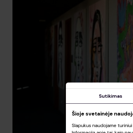
Sutikimas
Šioje svetainėje naudoj
Slapukus naudojame turiniui ir
Informaciją apie tai, kaip n