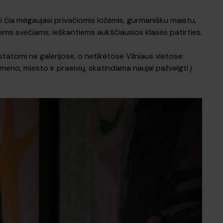
ai čia mėgaujasi privačiomis ložėmis, gurmanišku maistu,
iems svečiams, ieškantiems aukščiausios klasės patirties.
istatomi ne galerijose, o netikėtose Vilniaus vietose:
eno, miesto ir praeivių, skatindama naujai pažvelgti į