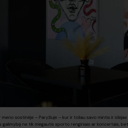
eno sostinėje – Paryžiuje – kur ir toliau savo mintis ir idėjas
alimybę ne tik mėgautis sporto renginiais ar koncertais, bet i