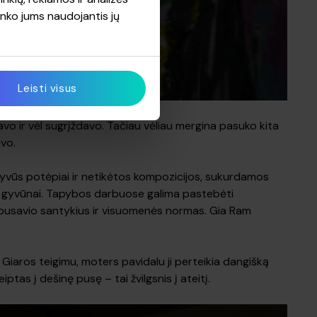
rinko jums naudojantis jų
Leisti visus
avo ir vėl sugrįždavo. Tačiau vėliau mergina pasuko kita
avo.
nsyvūs potėpiai ir netikėtos kompozicijos, sukurdamos
 ir gyvūnai. Tapybos darbuose galima pastebėti
arpusavio santykius ir visuomenės normas. Gia Ram
 Giaros teigimu, moters pavidalu ji perteikia dangišką
ptas į dešinę pusę – tai žvilgsnis į ateitį.