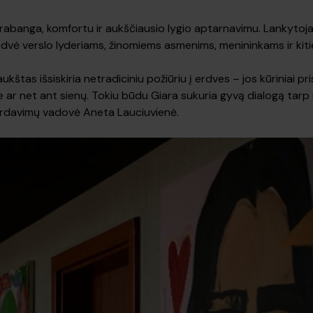
e prabanga, komfortu ir aukščiausio lygio aptarnavimu. Lankytoj
erdvė verslo lyderiams, žinomiems asmenims, menininkams ir kit
štas išsiskiria netradiciniu požiūriu į erdves – jos kūriniai pr
ar net ant sienų. Tokiu būdu Giara sukuria gyvą dialogą tarp m
pardavimų vadovė Aneta Lauciuvienė.