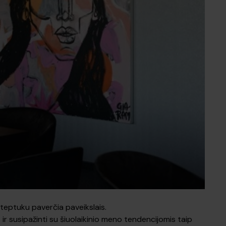
 teptuku paverčia paveikslais.
r susipažinti su šiuolaikinio meno tendencijomis taip