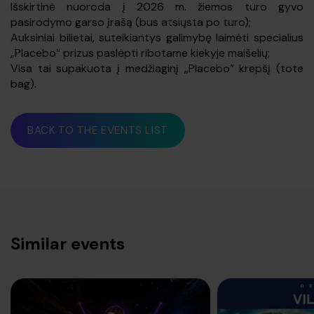
Išskirtinė nuoroda į 2026 m. žiemos turo gyvo
pasirodymo garso įrašą (bus atsiųsta po turo);
Auksiniai bilietai, suteikiantys galimybę laimėti specialius
„Placebo“ prizus paslėpti ribotame kiekyje maišelių;
Visa tai supakuota į medžiaginį „Placebo“ krepšį (tote
bag).
BACK TO THE EVENTS LIST
Similar events