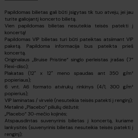
Papildomas bilietas gali būti įsigytas tik tuo atveju, jei jau
turite galiojantį koncerto bilietą.
Vien papildomas bilietas nesuteikia teisės patekti į
koncertą!
Papildomas VIP bilietas turi būti pateiktas atsiimant VIP
paketą. Papildoma informacija bus pateikta prieš
koncertą.
Originalaus „Bruise Pristine“ singlo perleistas įrašas (7”
Flexi-disc);
Plakatas (12″ x 12″ meno spaudas ant 350 g/m²
popieriaus);
6 vnt. A6 formato atvirukų rinkinys (4/1, 300 g/m²
popierius);
VIP laminatas / virvelė (nesuteikia teisės patekti į renginį);
Metalinė „Placebo“ piliulių dėžutė;
„Placebo“ 30-mečio kojinės;
Atspausdintas suvenyrinis bilietas į koncertą, kuriame
lankysitės (suvenyrinis bilietas nesuteikia teisės patekti į
renginį);