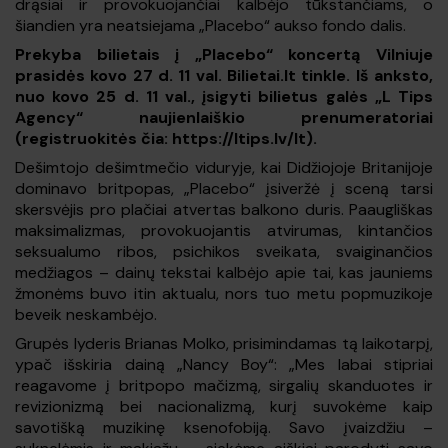
drąsiai ir provokuojančiai kalbėjo tūkstančiams, o
šiandien yra neatsiejama „Placebo“ aukso fondo dalis.
Prekyba bilietais į „Placebo“ koncertą Vilniuje
prasidės kovo 27 d. 11 val. Bilietai.lt tinkle. Iš anksto,
nuo kovo 25 d. 11 val., įsigyti bilietus galės „L Tips
Agency“ naujienlaiškio prenumeratoriai
(registruokitės čia: https://ltips.lv/lt).
Dešimtojo dešimtmečio viduryje, kai Didžiojoje Britanijoje
dominavo britpopas, „Placebo“ įsiveržė į sceną tarsi
skersvėjis pro plačiai atvertas balkono duris. Paaugliškas
maksimalizmas, provokuojantis atvirumas, kintančios
seksualumo ribos, psichikos sveikata, svaiginančios
medžiagos – dainų tekstai kalbėjo apie tai, kas jauniems
žmonėms buvo itin aktualu, nors tuo metu popmuzikoje
beveik neskambėjo.
Grupės lyderis Brianas Molko, prisimindamas tą laikotarpį,
ypač išskiria dainą „Nancy Boy“: „Mes labai stipriai
reagavome į britpopo mačizmą, sirgalių skanduotes ir
revizionizmą bei nacionalizmą, kurį suvokėme kaip
savotišką muzikinę ksenofobiją. Savo įvaizdžiu –