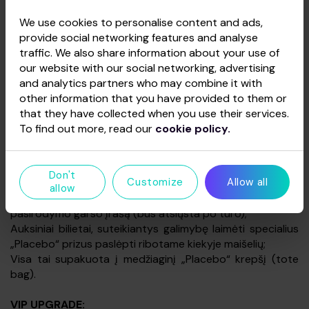
Stovimas bilietas
Originalaus „Bruise Pristine“ singlo perleistas įrašas (7”
We use cookies to personalise content and ads,
Flexi-disc);
provide social networking features and analyse
Plakatas (12″ x 12″ meno spaudas ant 350 g/m²
traffic. We also share information about your use of
popieriaus);
our website with our social networking, advertising
6 vnt. A6 formato atvirukų rinkinys (4/1, 300 g/m²
and analytics partners who may combine it with
popierius);
other information that you have provided to them or
VIP laminatas / virvelė (nesuteikia teisės patekti į renginį);
that they have collected when you use their services.
Metalinė „Placebo“ piliulių dėžutė;
To find out more, read our
cookie policy.
„Placebo“ 30-mečio kojinės;
Atspausdintas suvenyrinis bilietas į koncertą, kuriame
lankysitės (suvenyrinis bilietas nesuteikia teisės patekti į
Don't
Customize
Allow all
renginį);
allow
Išskirtinė nuoroda į 2026 m. žiemos turo gyvo
pasirodymo garso įrašą (bus atsiųsta po turo);
Auksiniai bilietai, suteikiantys galimybę laimėti specialius
„Placebo“ prizus paslėpti ribotame kiekyje maišelių;
Visa tai supakuota į medžiaginį „Placebo“ krepšį (tote
bag).
VIP UPGRADE: