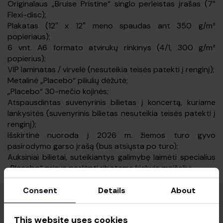
Originalaus „Bruise Pristine“ singlo perleistas įrašas (7”
Flexi-disc);
Plakatas (12″ x 12″ meno spaudas ant 350 g/m²
popieriaus);
6 vnt. A6 formato atvirukų rinkinys (4/1, 300 g/m²
popierius);
VIP laminatas / virvelė (nesuteikia teisės patekti į renginį);
Metalinė „Placebo“ piliulių dėžutė;
„Placebo“ 30-mečio kojinės;
Atspausdintas suvenyrinis bilietas į koncertą, kuriame
lankysitės (suvenyrinis bilietas nesuteikia teisės patekti į
renginį);
Išskirtinė nuoroda į 2026 m. žiemos turo gyvo
pasirodymo garso įrašą (bus atsiųsta po turo);
Auksiniai bilietai, suteikiantys galimybę laimėti specialius
„Placebo“ prizus paslėpti ribotame kiekyje maišelių;
Visa tai supakuota į medžiaginį „Placebo“ krepšį (tote
bag).
Consent
Details
About
VIP standing (Stovimas bilietas):
This website uses cookies