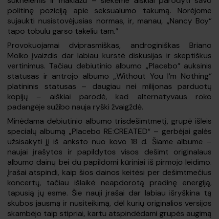
suknelėmis ir makiažu – siekėme aiškiai parodyti savo
politinę poziciją apie seksualumo takumą. Norėjome
sujaukti nusistovėjusias normas, ir, manau, „Nancy Boy“
tapo tobulu garso takeliu tam.“
Provokuojamai dviprasmiškas, androginiškas Briano
Molko įvaizdis dar labiau kurstė diskusijas ir skeptiškus
vertinimus. Tačiau debiutinio albumo „Placebo“ auksinis
statusas ir antrojo albumo „Without You I’m Nothing“
platininis statusas – daugiau nei milijonas parduotų
kopijų – aiškiai parodė, kad alternatyvaus roko
padangėje sužibo nauja ryški žvaigždė.
Minėdama debiutinio albumo trisdešimtmetį, grupė išleis
specialų albumą „Placebo RE:CREATED“ – gerbėjai galės
užsisakyti jį iš anksto nuo kovo 18 d. Šiame albume –
naujai įrašytos ir papildytos visos dešimt originalaus
albumo dainų bei du papildomi kūriniai iš pirmojo leidimo.
Įrašai atspindi, kaip šios dainos keitėsi per dešimtmečius
koncertų, tačiau išlaikė neapdorotą pradinę energiją,
tapusią jų esme. Šie nauji įrašai dar labiau išryškina tą
skubos jausmą ir nusiteikimą, dėl kurių originalios versijos
skambėjo taip stipriai, kartu atspindėdami grupės augimą