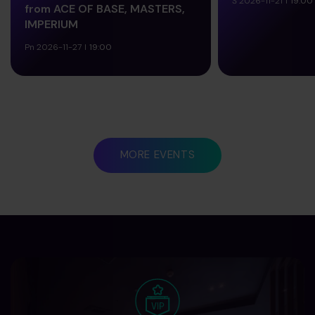
Š 2026-11-21
19:00
from ACE OF BASE, MASTERS,
IMPERIUM
BUY A TICKET
BUY A TIC
Pn 2026-11-27
19:00
MORE EVENTS