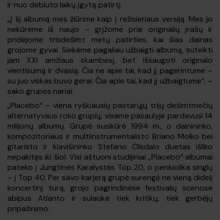
ir nuo debiuto laikų įgytą patirtį.
„Į šį albumą mes žiūrime kaip į režisieriaus versiją. Mes jo
nekūrėme iš naujo – grįžome prie originalių įrašų ir
pridėjome trisdešimt metų patirties, kai šias dainas
grojome gyvai. Siekėme pagaliau užbaigti albumą, suteikti
jam XXI amžiaus skambesį, bet išsaugoti originalo
vientisumą ir dvasią. Čia ne apie tai, kad jį pagerintume –
su juo viskas buvo gerai. Čia apie tai, kad jį užbaigtume“, –
sako grupės nariai.
„Placebo“ – viena ryškiausių pastarųjų trijų dešimtmečių
alternatyvaus roko grupių, visame pasaulyje pardavusi 14
milijonų albumų. Grupė susikūrė 1994 m., o dainininko,
kompozitoriaus ir multiinstrumentalisto Briano Molko bei
gitaristo ir klavišininko Stefano Olsdalo duetas išliko
nepakitęs iki šiol. Visi aštuoni studijiniai „Placebo“ albumai
pateko į Jungtinės Karalystės Top 20, o penkiolika singlų
– į Top 40. Per savo karjerą grupė surengė ne vieną didelį
koncertinį turą, grojo pagrindinėse festivalių scenose
abipus Atlanto ir sulaukė tiek kritikų, tiek gerbėjų
pripažinimo.