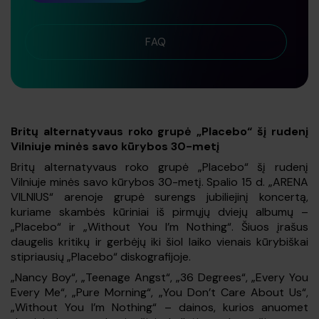
FAQ
Britų alternatyvaus roko grupė „Placebo“ šį rudenį
Vilniuje minės savo kūrybos 30-metį
Britų alternatyvaus roko grupė „Placebo“ šį rudenį
Vilniuje minės savo kūrybos 30-metį. Spalio 15 d. „
ARENA
VILNIUS
“ arenoje grupė surengs jubiliejinį koncertą,
kuriame skambės kūriniai iš pirmųjų dviejų albumų –
„Placebo“ ir „Without You I’m Nothing“. Šiuos įrašus
daugelis kritikų ir gerbėjų iki šiol laiko vienais kūrybiškai
stipriausių „Placebo“ diskografijoje.
„Nancy Boy“, „Teenage Angst“, „36 Degrees“, „Every You
Every Me“, „Pure Morning“, „You Don’t Care About Us“,
„Without You I’m Nothing“ – dainos, kurios anuomet