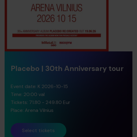
Placebo | 30th Anniversary tour
Event date:
K 2026-10-15
Time:
20:00 val
Tickets:
71.80 - 249.80 Eur
Place:
Arena Vilnius
Select tickets