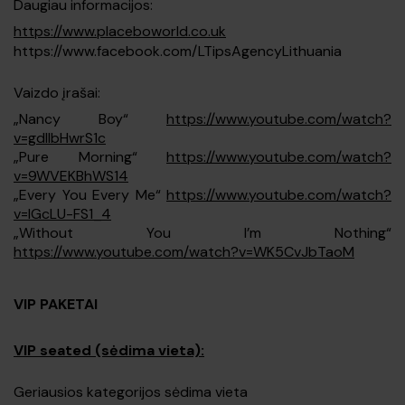
Daugiau informacijos:
https://www.placeboworld.co.uk
https://www.facebook.com/LTipsAgencyLithuania
Vaizdo įrašai:
„Nancy Boy“
https://www.youtube.com/watch?
v=gdIIbHwrS1c
„Pure Morning“
https://www.youtube.com/watch?
v=9WVEKBhWS14
„Every You Every Me“
https://www.youtube.com/watch?
v=lGcLU-FS1_4
„Without You I’m Nothing“
https://www.youtube.com/watch?v=WK5CvJbTaoM
VIP PAKETAI
VIP seated (sėdima vieta):
Geriausios kategorijos sėdima vieta