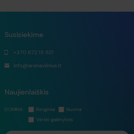
Susisiekime
+370 672 15 621
info@arenavilnius.lt
Naujienlaiškis
DOMINA:
Renginiai
Nuoma
Verslo galimybės