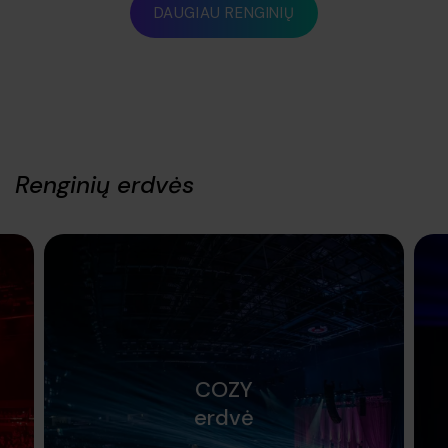
DAUGIAU RENGINIŲ
Renginių erdvės
COZY
erdvė