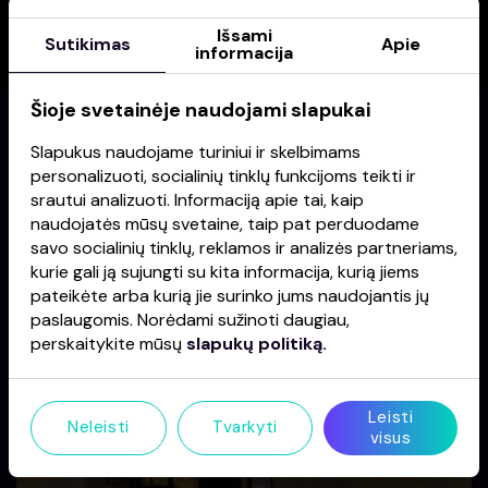
Išsami
Sutikimas
Apie
informacija
Šioje svetainėje naudojami slapukai
Slapukus naudojame turiniui ir skelbimams
Naujienos
personalizuoti, socialinių tinklų funkcijoms teikti ir
srautui analizuoti. Informaciją apie tai, kaip
naudojatės mūsų svetaine, taip pat perduodame
savo socialinių tinklų, reklamos ir analizės partneriams,
kurie gali ją sujungti su kita informacija, kurią jiems
pateikėte arba kurią jie surinko jums naudojantis jų
paslaugomis. Norėdami sužinoti daugiau,
perskaitykite mūsų
slapukų politiką.
Leisti
Neleisti
Tvarkyti
visus