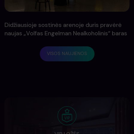
Didžiausioje sostinės arenoje duris pravėrė
naujas „Volfas Engelman Nealkoholinis“ baras
VISOS NAUJIENOS
VIP LOŽĖS