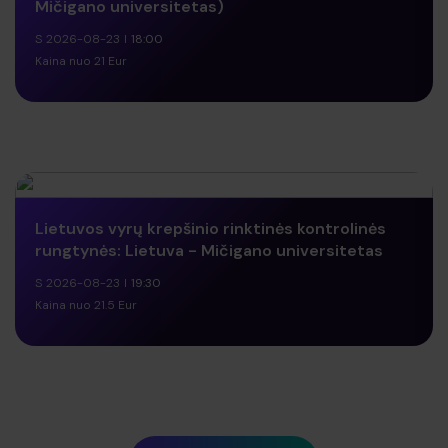
Mičigano universitetas)
S 2026-08-23
18:00
PIRKTI BILIETĄ
Kaina nuo 21 Eur
Lietuvos vyrų krepšinio rinktinės kontrolinės
rungtynės: Lietuva - Mičigano universitetas
S 2026-08-23
19:30
PIRKTI BILIETĄ
Kaina nuo 21.5 Eur