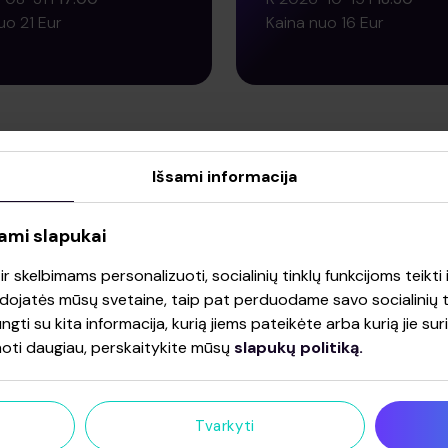
uo 21 Eur
Kaina nuo 16 Eur
RKTI BILIETĄ
PIRKTI BILIETĄ
Išsami informacija
ami slapukai
ARKINGAS | ARENA
VIP PARKINGAS | A
IUS (THOMAS
VILNIUS (90's DISC
 skelbimams personalizuoti, socialinių tinklų funkcijoms teikti i
RS from Modern
SHOW / Wielkie
audojatės mūsų svetaine, taip pat perduodame savo socialinių ti
ng)
Wileńskie Andrzejki
ungti su kita informacija, kurią jiems pateikėte arba kurią jie su
HADDAWAY, DR. AB
oti daugiau, perskaitykite mūsų
slapukų politiką.
11-21
17:30
Jenny from ACE O
uo 16 Eur
BASE, MASTERS,
IMPERIUM)
Tvarkyti