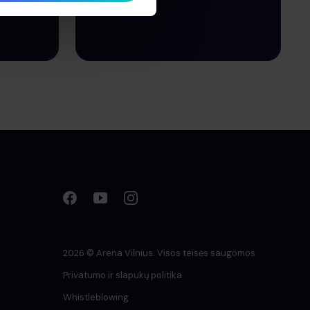
PIRKTI BILIETĄ
2026 © Arena Vilnius. Visos teisės saugomos.
Privatumo ir slapukų politika
Whistleblowing