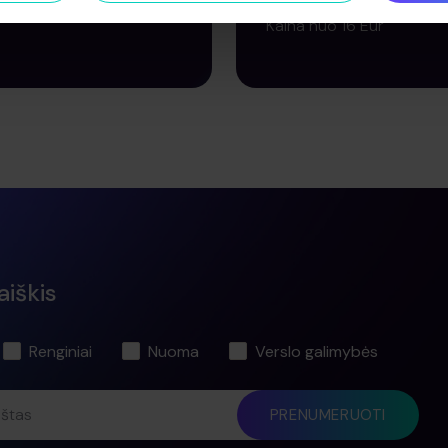
P 2026-11-27
17:30
Kaina nuo 16 Eur
RKTI BILIETĄ
PIRKTI BILIETĄ
aiškis
Renginiai
Nuoma
Verslo galimybės
aštas
PRENUMERUOTI