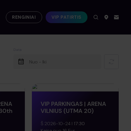
RENGINIAI
VIP PATIRTIS
Data
RENA
VIP PARKINGAS | ARENA
 30th
VILNIUS (UTMA 20)
Š 2026-10-24
17:30
Kaina nuo 16 Eur