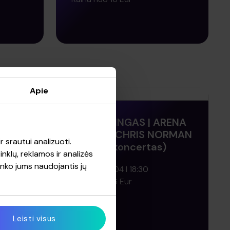
PIRKTI BILIETĄ
Apie
RENA
VIP PARKINGAS | ARENA
O
VILNIUS (CHRIS NORMAN
r srautui analizuoti.
& BAND koncertas)
nklų, reklamos ir analizės
:
rinko jums naudojantis jų
P 2026-12-04
18:30
AN,
Kaina nuo 16 Eur
F
Leisti visus