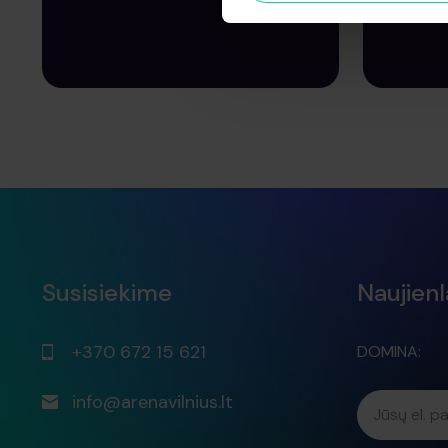
PIRKTI BILIETĄ
PI
Susisiekime
Naujienl
+370 672 15 621
DOMINA:
info@arenavilnius.lt
Jūsų el. p