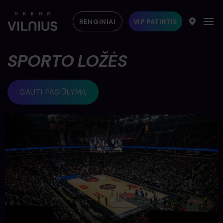
RENGINIAI
VIP PATIRTIS
SPORTO LOŽĖS
GAUTI PASIŪLYMĄ