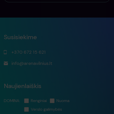
Susisiekime
+370 672 15 621
info@arenavilnius.lt
Naujienlaiškis
DOMINA:
Renginiai
Nuoma
Verslo galimybės