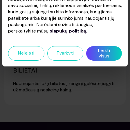
savo socialinių tinklų, reklamos ir analizės partneriams,
kurie gali ją sujungti su kita informacija, kurią jiems
pateikėte arba kurią jie surinko jums naudojantis jų
paslaugomis. Norėdami sužinoti daugiau,
perskaitykite mūsų
slapukų politiką.
Leisti
Neleisti
Tvarkyti
visus
BILIETAI
Nuomojantis ložę bilietus į renginį galėsite įsigyti
už mažiausią neakcinę kainą.