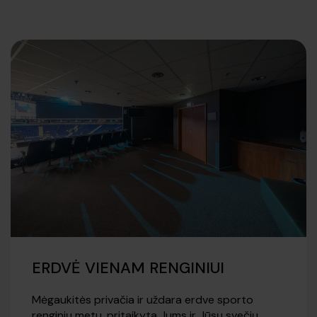
ERDVĖ VIENAM RENGINIUI
Mėgaukitės privačia ir uždara erdve sporto
renginių metu, pritaikyta Jums ir Jūsų svečių