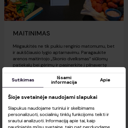
MAITINIMAS
Mėgaukitės ne tik puikiu renginio matomumu, bet
ir aukščiausio lygio aptarnavimu. Paragaukite
arenos maitintojo „Skonio dvelksmas“ siūlomų
patiekalų bei gėrimų ir pasinerkite į pilnavertę
patirtį. Maistą ir gėrimus galite užsisakyti iš
anksto – prieš renginį su jumis susisieks arenos
Išsami
Sutikimas
Apie
informacija
darbuotojas.
Šioje svetainėje naudojami slapukai
Slapukus naudojame turiniui ir skelbimams
personalizuoti, socialinių tinklų funkcijoms teikti ir
srautui analizuoti. Informaciją apie tai, kaip
naudojatės mūsų svetaine, taip pat perduodame