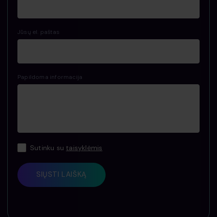
Jūsų el. paštas
Papildoma informacija
Sutinku su
taisyklėmis
SIŲSTI LAIŠKĄ