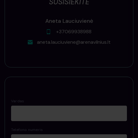
SUSISIEKITE
Aneta Lauciuvienė
+37069938988
aneta.lauciuviene@arenavilnius.lt
Vardas
Telefono numeris