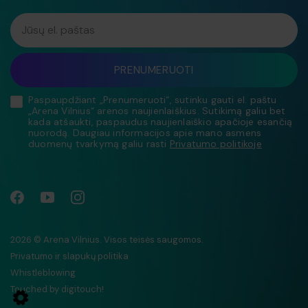
Jūsų el. paštas
PRENUMERUOTI
Paspaupdžiant „Prenumeruoti“, sutinku gauti el. paštu
„Arena Vilnius“ arenos naujienlaiškius. Sutikimą galiu bet
kada atšaukti, paspaudus naujienlaiškio apačioje esančią
nuorodą. Daugiau informacijos apie mano asmens
duomenų tvarkymą galiu rasti
Privatumo politikoje
2026 © Arena Vilnius. Visos teisės saugomos.
Privatumo ir slapukų politika
Whistleblowing
Touched by
digitouch!