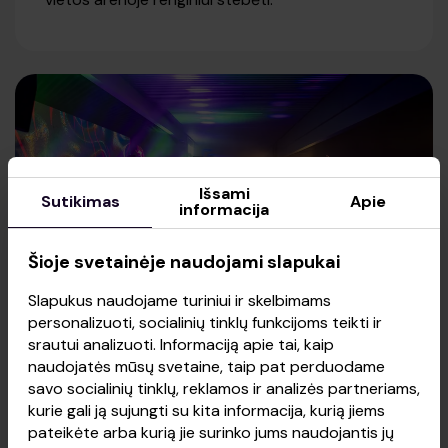
Išsami
Sutikimas
Apie
informacija
Šioje svetainėje naudojami slapukai
Slapukus naudojame turiniui ir skelbimams
personalizuoti, socialinių tinklų funkcijoms teikti ir
srautui analizuoti. Informaciją apie tai, kaip
naudojatės mūsų svetaine, taip pat perduodame
savo socialinių tinklų, reklamos ir analizės partneriams,
ERDVĖ SKIRTA JŪSŲ ŠVENTĖMS IR
kurie gali ją sujungti su kita informacija, kurią jiems
RENGINIAMS
pateikėte arba kurią jie surinko jums naudojantis jų