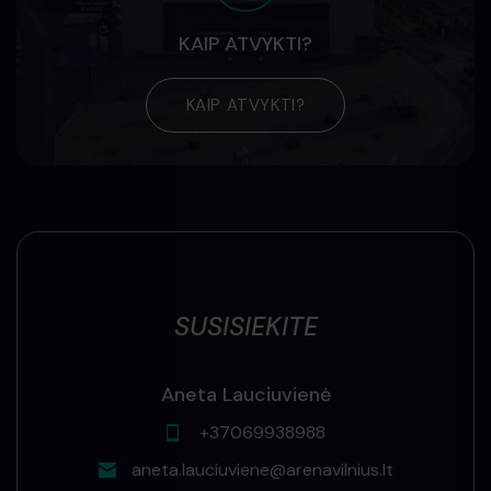
KAIP ATVYKTI?
KAIP ATVYKTI?
SUSISIEKITE
Aneta Lauciuvienė
+37069938988
aneta.lauciuviene@arenavilnius.lt