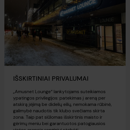
IŠSKIRTINIAI PRIVALUMAI
„Amusnet Lounge“ lankytojams suteikiamos
ypatingos privilegijos: patekimas į areną per
atskirą įėjimą be didelių eilių, nemokama rūbinė,
galimybė naudotis tik klubo svečiams skirta
zona. Taip pat siūlomas išskirtinis maisto ir
gėrimų meniu bei garantuotos patogiausios
vietos arenoje renginiui stebėti.