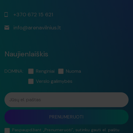
+370 672 15 621
info@arenavilnius.lt
Naujienlaiškis
DOMINA:
Renginiai
Nuoma
Verslo galimybės
Jūsų el. paštas
PRENUMERUOTI
Paspaupdžiant „Prenumeruoti“, sutinku gauti el. paštu