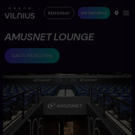
RENGINIAI
VIP PATIRTIS
AMUSNET LOUNGE
GAUTI PASIŪLYMĄ