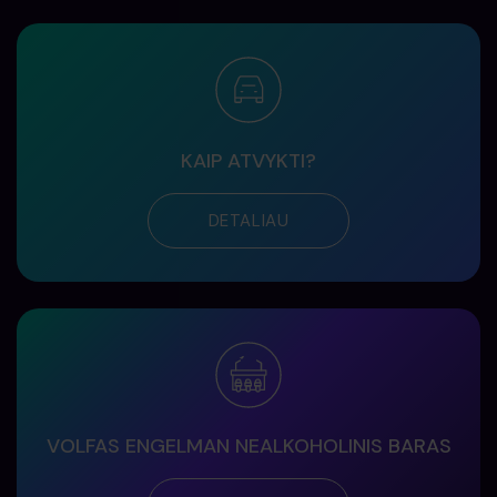
KAIP ATVYKTI?
DETALIAU
VOLFAS ENGELMAN NEALKOHOLINIS BARAS