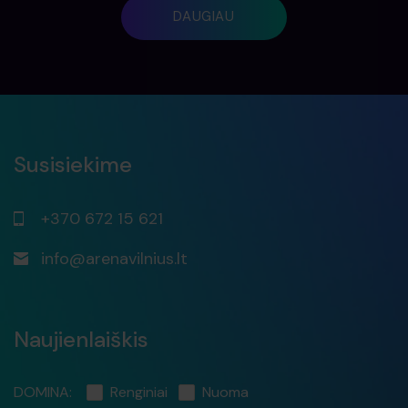
DAUGIAU
Susisiekime
+370 672 15 621
info@arenavilnius.lt
Naujienlaiškis
DOMINA:
Renginiai
Nuoma