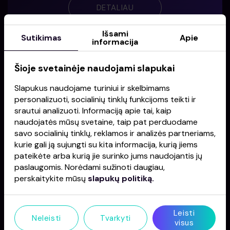
DETALIAU
Išsami
Sutikimas
Apie
informacija
Šioje svetainėje naudojami slapukai
Slapukus naudojame turiniui ir skelbimams
personalizuoti, socialinių tinklų funkcijoms teikti ir
srautui analizuoti. Informaciją apie tai, kaip
MAISTAS IR GĖRIMAI
naudojatės mūsų svetaine, taip pat perduodame
savo socialinių tinklų, reklamos ir analizės partneriams,
DETALIAU
kurie gali ją sujungti su kita informacija, kurią jiems
pateikėte arba kurią jie surinko jums naudojantis jų
paslaugomis. Norėdami sužinoti daugiau,
perskaitykite mūsų
slapukų politiką.
Leisti
Neleisti
Tvarkyti
visus