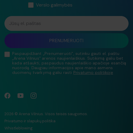
Verslo galimybės
Jūsų el. paštas
PRENUMERUOTI
Paspaupdžiant „Prenumeruoti“, sutinku gauti el. paštu
„Arena Vilnius“ arenos naujienlaiškius. Sutikimą galiu bet
kada atšaukti, paspaudus naujienlaiškio apačioje esančią
nuorodą. Daugiau informacijos apie mano asmens
duomenų tvarkymą galiu rasti
Privatumo politikoje
2026 © Arena Vilnius. Visos teisės saugomos.
Privatumo ir slapukų politika
Whistleblowing