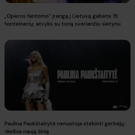
„Operos fantomo“ įrangą į Lietuvą gabens 15
konteinerių: atvyks su toną sveriančiu sietynu
Paulina Paukštaitytė nenustoja stebinti gerbėjų:
skelbia naują žinią