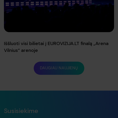
Iššluoti visi bilietai į EUROVIZIJA.LT finalą „Arena
Vilnius“ arenoje
DAUGIAU NAUJIENŲ
Susisiekime