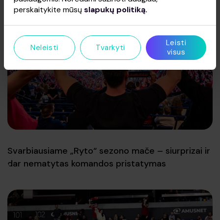
perskaitykite mūsų
slapukų politiką.
Leisti
Neleisti
Tvarkyti
visus
Svarbiausiame „Ryto“ sezono mače – siurprizai ir
dar nematytas komandos pristatymas