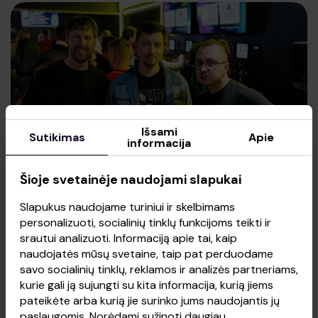
Išsami
Sutikimas
Apie
informacija
Šioje svetainėje naudojami slapukai
Slapukus naudojame turiniui ir skelbimams
personalizuoti, socialinių tinklų funkcijoms teikti ir
„Amusnet Lounge“ erdvėje – žinomi
srautui analizuoti. Informaciją apie tai, kaip
veidai: stebėjo istorinę „Ryto“ pergalę
naudojatės mūsų svetaine, taip pat perduodame
savo socialinių tinklų, reklamos ir analizės partneriams,
kurie gali ją sujungti su kita informacija, kurią jiems
pateikėte arba kurią jie surinko jums naudojantis jų
paslaugomis. Norėdami sužinoti daugiau,