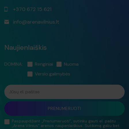
+370 672 15 621
info@arenavilnius.lt
Naujienlaiškis
DOMINA:
Renginiai
Nuoma
Verslo galimybės
Jūsų el. paštas
PRENUMERUOTI
Paspaupdžiant „Prenumeruoti“, sutinku gauti el. paštu
„Arena Vilnius“ arenos naujienlaiškius. Sutikimą galiu bet