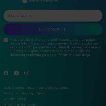
Verslo galimybės
Jūsų el. paštas
PRENUMERUOTI
Paspaupdžiant „Prenumeruoti“, sutinku gauti el. paštu
„Arena Vilnius“ arenos naujienlaiškius. Sutikimą galiu bet
kada atšaukti, paspaudus naujienlaiškio apačioje esančią
nuorodą. Daugiau informacijos apie mano asmens
duomenų tvarkymą galiu rasti
Privatumo politikoje
2026 © Arena Vilnius. Visos teisės saugomos.
Privatumo ir slapukų politika
Whistleblowing
Touched by
digitouch!