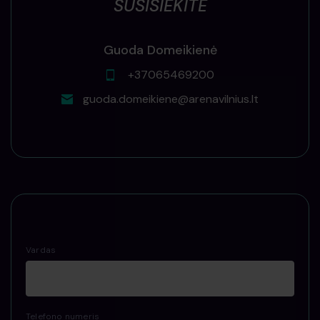
SUSISIEKITE
Guoda Domeikienė
+37065469200
guoda.domeikiene@arenavilnius.lt
Vardas
Telefono numeris