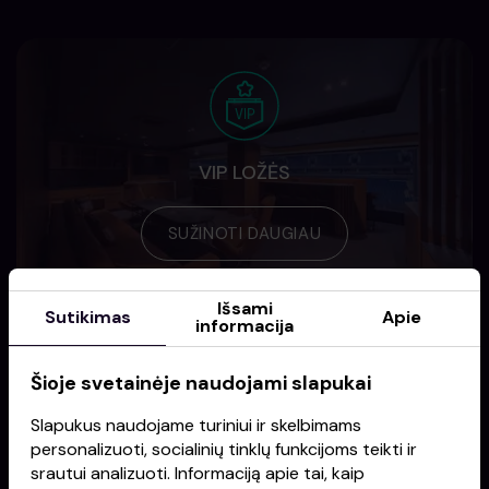
VIP LOŽĖS
SUŽINOTI DAUGIAU
Išsami
Sutikimas
Apie
informacija
Šioje svetainėje naudojami slapukai
Slapukus naudojame turiniui ir skelbimams
REKLAMA ARENOJE
personalizuoti, socialinių tinklų funkcijoms teikti ir
srautui analizuoti. Informaciją apie tai, kaip