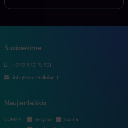
Susisiekime
+370 672 15 621
info@arenavilnius.lt
Naujienlaiškis
DOMINA:
Renginiai
Nuoma