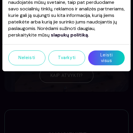
naudojatės mūsų svetaine, taip pat perduodame
SUŽINOTI DAUGIAU
savo socialinių tinklų, reklamos ir analizės partneriams,
kurie gali ją sujungti su kita informacija, kurią jiems
pateikėte arba kurią jie surinko jums naudojantis jų
paslaugomis. Norėdami sužinoti daugiau,
perskaitykite mūsų
slapukų politiką.
Leisti
Neleisti
Tvarkyti
KAIP ATVYKTI?
visus
KAIP ATVYKTI?