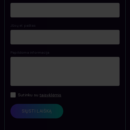
Jūsų el. paštas
Papildoma informacija
Sutinku su
taisyklėmis
SIŲSTI LAIŠKĄ