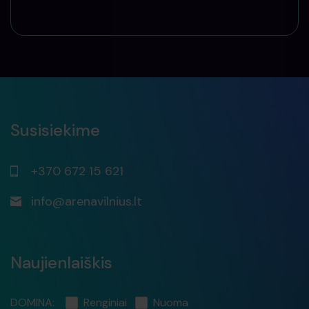
Susisiekime
+370 672 15 621
info@arenavilnius.lt
Naujienlaiškis
DOMINA:
Renginiai
Nuoma