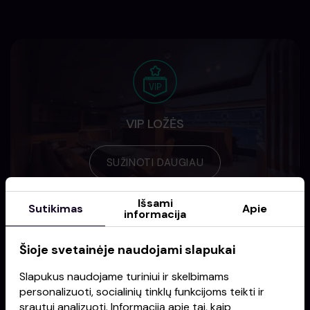
VIP LOŽĖS
SUŽINOTI DAUGIAU
Išsami
Sutikimas
Apie
informacija
Šioje svetainėje naudojami slapukai
Slapukus naudojame turiniui ir skelbimams
personalizuoti, socialinių tinklų funkcijoms teikti ir
REKLAMA ARENOJE
srautui analizuoti. Informaciją apie tai, kaip