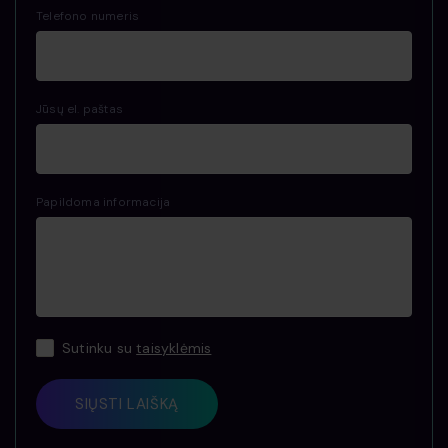
Telefono numeris
Jūsų el. paštas
Papildoma informacija
Sutinku su
taisyklėmis
SIŲSTI LAIŠKĄ