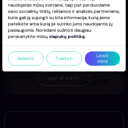
naudojatės mūsų svetaine, taip pat perduodame
SUŽINOTI DAUGIAU
savo socialinių tinklų, reklamos ir analizės partneriams,
kurie gali ją sujungti su kita informacija, kurią jiems
pateikėte arba kurią jie surinko jums naudojantis jų
paslaugomis. Norėdami sužinoti daugiau,
perskaitykite mūsų
slapukų politiką.
Leisti
Neleisti
Tvarkyti
visus
KAIP ATVYKTI?
KAIP ATVYKTI?