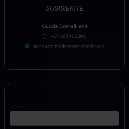
SUSISIEKITE
Guoda Domeikienė
+37065469200
guoda.domeikiene@arenavilnius.lt
Vardas