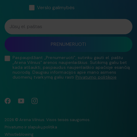
Verslo galimybės
Jūsų el. paštas
PRENUMERUOTI
Paspaupdžiant „Prenumeruoti“, sutinku gauti el. paštu
„Arena Vilnius“ arenos naujienlaiškius. Sutikimą galiu bet
kada atšaukti, paspaudus naujienlaiškio apačioje esančią
nuorodą. Daugiau informacijos apie mano asmens
duomenų tvarkymą galiu rasti
Privatumo politikoje
2026 © Arena Vilnius. Visos teisės saugomos.
Privatumo ir slapukų politika
Whistleblowing