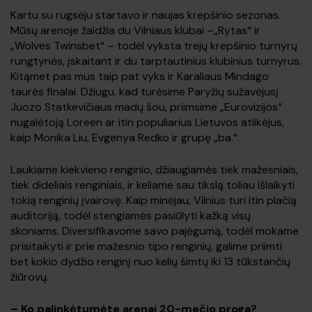
Kartu su rugsėju startavo ir naujas krepšinio sezonas.
Mūsų arenoje žaidžia du Vilniaus klubai –„Rytas“ ir
„Wolves Twinsbet“ – todėl vyksta trejų krepšinio turnyrų
rungtynės, įskaitant ir du tarptautinius klubinius turnyrus.
Kitąmet pas mus taip pat vyks ir Karaliaus Mindago
taurės finalai. Džiugu, kad turėsime Paryžių sužavėjusį
Juozo Statkevičiaus madų šou, priimsime „Eurovizijos“
nugalėtoją Loreen ar itin populiarius Lietuvos atlikėjus,
kaip Monika Liu, Evgenya Redko ir grupę „ba.“.
Laukiame kiekvieno renginio, džiaugiamės tiek mažesniais,
tiek dideliais renginiais, ir keliame sau tikslą toliau išlaikyti
tokią renginių įvairovę. Kaip minėjau, Vilnius turi itin plačią
auditoriją, todėl stengiamės pasiūlyti kažką visų
skoniams. Diversifikavome savo pajėgumą, todėl mokame
prisitaikyti ir prie mažesnio tipo renginių, galime priimti
bet kokio dydžio renginį nuo kelių šimtų iki 13 tūkstančių
žiūrovų.
–
Ko palinkėtumėte arenai 20-mečio proga?