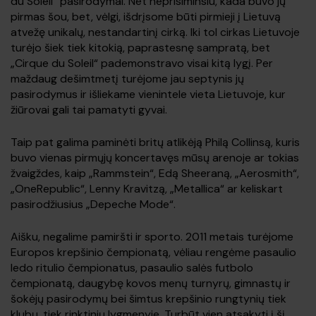
du Soleil“ pasirodymai. Net neprisiminsiu, kada buvo jų
pirmas šou, bet, vėlgi, išdrįsome būti pirmieji į Lietuvą
atvežę unikalų, nestandartinį cirką. Iki tol cirkas Lietuvoje
turėjo šiek tiek kitokią, paprastesnę sampratą, bet
„Cirque du Soleil“ pademonstravo visai kitą lygį. Per
maždaug dešimtmetį turėjome jau septynis jų
pasirodymus ir išliekame vienintele vieta Lietuvoje, kur
žiūrovai gali tai pamatyti gyvai.
Taip pat galima paminėti britų atlikėją Philą Collinsą, kuris
buvo vienas pirmųjų koncertavęs mūsų arenoje ar tokias
žvaigždes, kaip „Rammstein“, Edą Sheeraną, „Aerosmith“,
„OneRepublic“, Lenny Kravitzą, „Metallica“ ar keliskart
pasirodžiusius „Depeche Mode“.
Aišku, negalime pamiršti ir sporto. 2011 metais turėjome
Europos krepšinio čempionatą, vėliau rengėme pasaulio
ledo ritulio čempionatus, pasaulio salės futbolo
čempionatą, daugybę kovos menų turnyrų, gimnastų ir
šokėjų pasirodymų bei šimtus krepšinio rungtynių tiek
klubų, tiek rinktinių lygmenyje. Turbūt vien atsakyti į šį