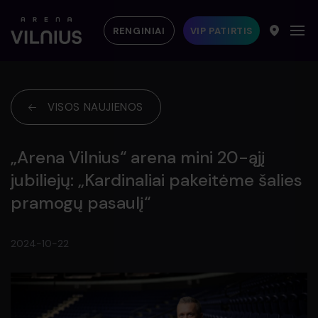
RENGINIAI
VIP PATIRTIS
VISOS NAUJIENOS
„Arena Vilnius“ arena mini 20-ąjį
jubiliejų: „Kardinaliai pakeitėme šalies
pramogų pasaulį“
2024-10-22