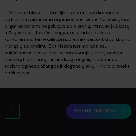
– Mano ambicija ir palinkėjimas sau ir savo komandai –
būti pirmu pasirinkimu organizatorių tarpe. Norėčiau, kad
organizatoriams pagalvojus apie areną, mintyse įsižiebtų
mūsų vardas. Tai nėra lengva, nes turime puikius
konkurentus, tai reikalauja nuolatinio darbo, kūrybiškumo
ir drąsių sprendimų. Bet visada norime kelti sau
aukščiausius tikslus, nes tai motyvuoja judėti į priekį ir
neužmigti ant laurų. Linkiu daug renginių, nuolatinės
technologinės pažangos ir degančių akių – noro pranokti
pačius save.
SEKANTI NAUJIENA