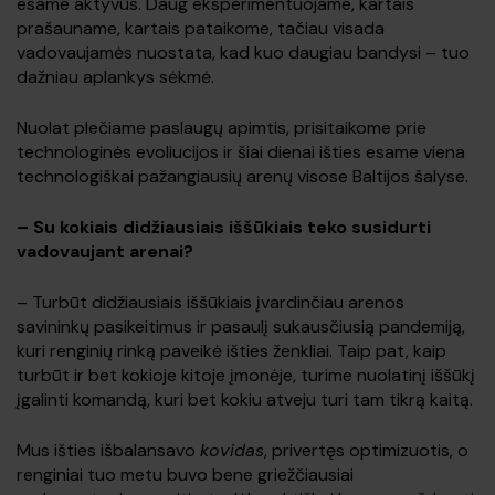
esame aktyvūs. Daug eksperimentuojame, kartais
prašauname, kartais pataikome, tačiau visada
vadovaujamės nuostata, kad kuo daugiau bandysi – tuo
dažniau aplankys sėkmė.
Nuolat plečiame paslaugų apimtis, prisitaikome prie
technologinės evoliucijos ir šiai dienai išties esame viena
technologiškai pažangiausių arenų visose Baltijos šalyse.
–
Su kokiais didžiausiais iššūkiais teko susidurti
vadovaujant arenai?
– Turbūt didžiausiais iššūkiais įvardinčiau arenos
savininkų pasikeitimus ir pasaulį sukausčiusią pandemiją,
kuri renginių rinką paveikė išties ženkliai. Taip pat, kaip
turbūt ir bet kokioje kitoje įmonėje, turime nuolatinį iššūkį
įgalinti komandą, kuri bet kokiu atveju turi tam tikrą kaitą.
Mus išties išbalansavo
kovidas
, privertęs optimizuotis, o
renginiai tuo metu buvo bene griežčiausiai