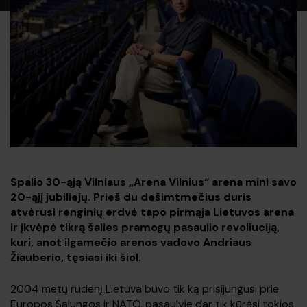
Spalio
30-
ąją Vilniaus „Arena Vilnius“ arena mini savo
20-
ąjį jubiliejų. Prieš du dešimtmečius duris
atvėrusi renginių erdvė tapo pirmąja Lietuvos arena
ir įkvėpė tikrą šalies pramogų pasaulio revoliuciją,
kuri, anot ilgamečio arenos vadovo Andriaus
Žiauberio, tęsiasi iki šiol.
2004 metų rudenį Lietuva buvo tik ką prisijungusi prie
Europos Sąjungos ir NATO, pasaulyje dar tik kūrėsi tokios