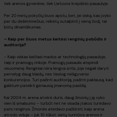
tiek arenos gyvenime, tiek Lietuvos krepšinio pasaulyje.
Per 20 metų pokyčių buvo apstu, bet, jei viską, kas įvyko
per du dešimtmečius, reikėtų sutalpinti į vieną žodį, tai
būtų dinamiškumas.
–
Kaip per šiuos metus keitėsi renginių pobūdis ir
auditorija?
– Kaip viskas keičiasi mados ar technologijų pasaulyje,
taip ir pramogų rinkoje. Pramogų pasaulis atspindi
visuomenę. Renginiai nėra lengva sritis, joje negali daryti
pernelyg daug klaidų, nes tiesiog neišgyvensi
konkurencijos. Turi pažinti auditoriją, pažinti paklausą, kad
galėtum pateikti geriausią įmanomą pasiūlą.
Kai 2004 m. arena atvėrė duris, daug žmonių į ją vyko
vien iš smalsumo – turbūt net ne visada įtakos turėdavo
pats renginys. Žmonės ateidavo pažiūrėti, kaip arena
atrodo viduje – juk 10 tūkst. vietų turinčios arenos ir