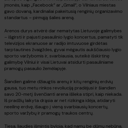
įmonės, kaip „Facebook“ ar „Gmail“, o Vilniaus miestas
gavo dovaną, kardinaliai pakeitusią renginių organizavimo
standartus – pirmąją šalies areną.
Arenos durys atvėrė dar nematytas Lietuvoje galimybes
– išgirsti ir pajusti pasaulinio lygio koncertus, pamatyti tik
televizijos ekranuose ar radijo imtuvuose girdėtas
tarptautines žvaigždes, gyvai mėgautis aukščiausio lygio
sporto varžybomis ir, svarbiausia, suteikė išskirtinę
galimybę Vilniui ir visai Lietuvai atsidurti pasauliniame
pramogų pasaulio žemėlapyje.
Šiandien galime džiaugtis arenų ir kitų renginių erdvių
gausa, tuo metu rinkos revoliuciją pradėjusi ir šiandien
savo 20-metį švenčianti arena išlieka stipri, kaip niekada.
Iš pradžių laikyta drąsia ar net rizikinga idėja, atidaryti
neeilinę erdvę, išaugo į vieną svarbiausių koncertų,
sporto varžybų ir pramogų traukos centrų.
Tiesa, liaudies išmintis byloja, kad namų be dūmų nebūna,