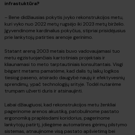
infrastuktūra?
– Bene didžiausias pokytis įvyko rekonstrukcijos metu,
kuri vyko nuo 2022 metų rugsėjo iki 2023 metų birželio.
Įgyvendinome kardinalius pokyčius, stipriai prisidėjusius
prie lankytojų patirties arenoje gerinimo.
Statant areną 2003 metais buvo vadovaujamasi tuo
metu egzistuojančiais kartotiniais projektais ir
kliaunamasi to meto tarptautiniais konsultantais. Visgi
bėgant metams pamatėme, kad dalis tų laikų logikos
tiesiog paseno, atsirado daugybė naujų ir efektyvesnių
sprendimų, ypač technologijų srityje. Todėl nutarėme
trumpam užverti duris ir atsinaujinti.
Labai džiaugiuosi, kad rekonstrukcijos metu ženkliai
pagerinome arenos akustiką, patobulinome pastato
ergonomiką praplėsdami koridorius, pagerinome
lankytojų patirtį, įdiegėme automatines gėrimų pilstymo
sistemas, atnaujinome visą pastato apšvietimą bei