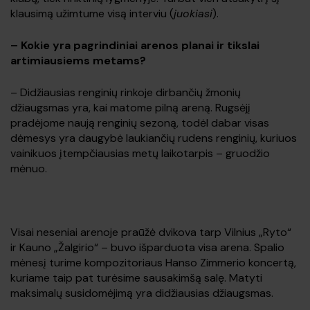
klausimą užimtume visą interviu (
juokiasi
).
–
Kokie yra pagrindiniai arenos planai ir tikslai
artimiausiems metams?
– Didžiausias renginių rinkoje dirbančių žmonių
džiaugsmas yra, kai matome pilną areną. Rugsėjį
pradėjome naują renginių sezoną, todėl dabar visas
dėmesys yra daugybė laukiančių rudens renginių, kuriuos
vainikuos įtempčiausias metų laikotarpis – gruodžio
mėnuo.
Visai neseniai arenoje praūžė dvikova tarp Vilnius „Ryto“
ir Kauno „Žalgirio“ – buvo išparduota visa arena. Spalio
mėnesį turime kompozitoriaus Hanso Zimmerio koncertą,
kuriame taip pat turėsime sausakimšą salę. Matyti
maksimalų susidomėjimą yra didžiausias džiaugsmas.