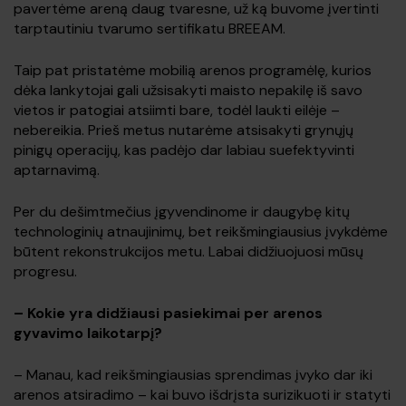
pavertėme areną daug tvaresne, už ką buvome įvertinti
tarptautiniu tvarumo sertifikatu BREEAM.
Taip pat pristatėme mobilią arenos programėlę, kurios
dėka lankytojai gali užsisakyti maisto nepakilę iš savo
vietos ir patogiai atsiimti bare, todėl laukti eilėje –
nebereikia. Prieš metus nutarėme atsisakyti grynųjų
pinigų operacijų, kas padėjo dar labiau suefektyvinti
aptarnavimą.
Per du dešimtmečius įgyvendinome ir daugybę kitų
technologinių atnaujinimų, bet reikšmingiausius įvykdėme
būtent rekonstrukcijos metu. Labai didžiuojuosi mūsų
progresu.
–
Kokie yra didžiausi pasiekimai per arenos
gyvavimo laikotarpį?
– Manau, kad reikšmingiausias sprendimas įvyko dar iki
arenos atsiradimo – kai buvo išdrįsta surizikuoti ir statyti