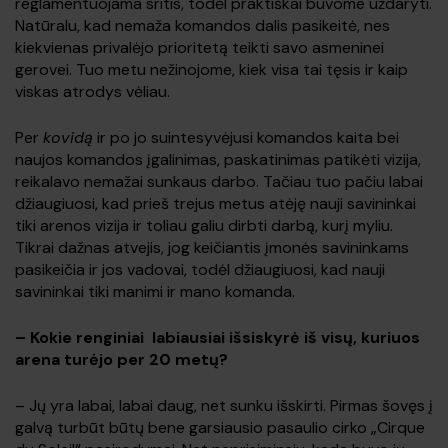
reglamentuojama sritis, todėl praktiškai buvome uždaryti.
Natūralu, kad nemaža komandos dalis pasikeitė, nes
kiekvienas privalėjo prioritetą teikti savo asmeninei
gerovei. Tuo metu nežinojome, kiek visa tai tęsis ir kaip
viskas atrodys vėliau.
Per
kovidą
ir po jo suintesyvėjusi komandos kaita bei
naujos komandos įgalinimas, paskatinimas patikėti vizija,
reikalavo nemažai sunkaus darbo. Tačiau tuo pačiu labai
džiaugiuosi, kad prieš trejus metus atėję nauji savininkai
tiki arenos vizija ir toliau galiu dirbti darbą, kurį myliu.
Tikrai dažnas atvejis, jog keičiantis įmonės savininkams
pasikeičia ir jos vadovai, todėl džiaugiuosi, kad nauji
savininkai tiki manimi ir mano komanda.
–
Kokie renginiai labiausiai išsiskyrė iš visų, kuriuos
arena turėjo per 20 metų?
– Jų yra labai, labai daug, net sunku išskirti. Pirmas šovęs į
galvą turbūt būtų bene garsiausio pasaulio cirko „Cirque