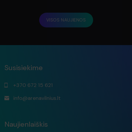
VISOS NAUJIENOS
Susisiekime
+370 672 15 621
info@arenavilnius.lt
Naujienlaiškis