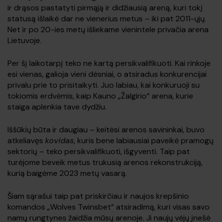
ir drąsos pastatyti pirmąją ir didžiausią areną, kuri tokį
statusą išlaikė dar ne vienerius metus – iki pat 2011-ųjų.
Net ir po 20-ies metų išliekame vienintele privačia arena
Lietuvoje.
Per šį laikotarpį teko ne kartą persikvalifikuoti. Kai rinkoje
esi vienas, galioja vieni dėsniai, o atsiradus konkurencijai
privalu prie to prisitaikyti. Juo labiau, kai konkuruoji su
tokiomis erdvėmis, kaip Kauno „Žalgirio“ arena, kurie
staiga aplenkia tave dydžiu.
Iššūkių būta ir daugiau – keitėsi arenos savininkai, buvo
atkeliavęs
kovidas
, kuris bene labiausiai paveikė pramogų
sektorių – teko persikvalifikuoti, išgyventi. Taip pat
turėjome beveik metus trukusią arenos rekonstrukciją,
kurią baigėme 2023 metų vasarą.
Šiam sąrašui taip pat priskirčiau ir naujos krepšinio
komandos „Wolves Twinsbet“ atsiradimą, kuri visas savo
namų rungtynes žaidžia mūsų arenoje. Ji naujų vėjų įnešė