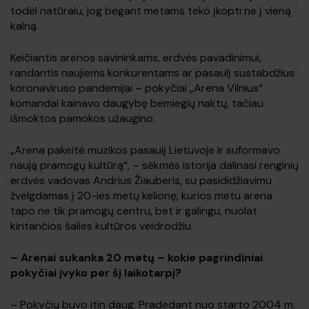
todėl natūralu, jog bėgant metams teko įkopti ne į vieną
kalną.
Keičiantis arenos savininkams, erdvės pavadinimui,
randantis naujiems konkurentams ar pasaulį sustabdžius
koronaviruso pandemijai – pokyčiai „Arena Vilnius“
komandai kainavo daugybę bemiegių naktų, tačiau
išmoktos pamokos užaugino.
„Arena pakeitė muzikos pasaulį Lietuvoje ir suformavo
naują pramogų kultūrą“, – sėkmės istorija dalinasi renginių
erdvės vadovas Andrius Žiauberis, su pasididžiavimu
žvelgdamas į 20-ies metų kelionę, kurios metu arena
tapo ne tik pramogų centru, bet ir galingu, nuolat
kintančios šalies kultūros veidrodžiu.
–
Arenai sukanka 20 metų – kokie pagrindiniai
pokyčiai įvyko per šį laikotarpį?
– Pokyčių buvo itin daug. Pradedant nuo starto 2004 m.