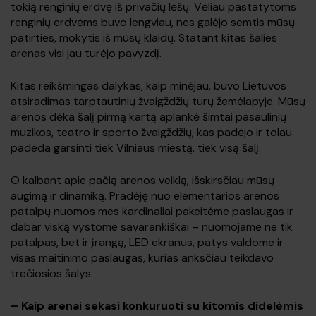
tokią renginių erdvę iš privačių lėšų. Vėliau pastatytoms
renginių erdvėms buvo lengviau, nes galėjo semtis mūsų
patirties, mokytis iš mūsų klaidų. Statant kitas šalies
arenas visi jau turėjo pavyzdį.
Kitas reikšmingas dalykas, kaip minėjau, buvo Lietuvos
atsiradimas tarptautinių žvaigždžių turų žemėlapyje. Mūsų
arenos dėka šalį pirmą kartą aplankė šimtai pasaulinių
muzikos, teatro ir sporto žvaigždžių, kas padėjo ir tolau
padeda garsinti tiek Vilniaus miestą, tiek visą šalį.
O kalbant apie pačią arenos veiklą, išskirsčiau mūsų
augimą ir dinamiką. Pradėję nuo elementarios arenos
patalpų nuomos mes kardinaliai pakeitėme paslaugas ir
dabar viską vystome savarankiškai – nuomojame ne tik
patalpas, bet ir įrangą, LED ekranus, patys valdome ir
visas maitinimo paslaugas, kurias anksčiau teikdavo
trečiosios šalys.
–
Kaip arenai sekasi konkuruoti su kitomis didelėmis