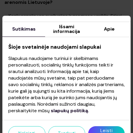
arenomis Lietuvoje?
– Konkurencija yra evoliucijos ir progreso variklis. Stipri
konkurencija mus priverčia pasitempti, manau, tai labai
Išsami
sveika ir reikalinga, nes galiausiai iš to labiausiai išlošia
Sutikimas
Apie
informacija
lankytojai. Svarbiausia nepamesti savęs ir aklai
nekopijuoti, privalu atrasti savo nišą, savo išskirtinumą ir
Šioje svetainėje naudojami slapukai
tai akcentuoti.
Slapukus naudojame turiniui ir skelbimams
Vienas iš mūsų išskirtinumų yra itin ekonomiškai stiprus
personalizuoti, socialinių tinklų funkcijoms teikti ir
miestas, kuriame esame įsikūrę. Vilnius sugeneruoja apie
srautui analizuoti. Informaciją apie tai, kaip
43 proc. šalies bendrojo vidaus produkto – tai reiškia,
naudojatės mūsų svetaine, taip pat perduodame
kad čia gyvena labai moki visuomenės dalis. Sostinė taip
savo socialinių tinklų, reklamos ir analizės partneriams,
turi plačiausiai išvystytą viešbučių tinklą Lietuvoje,
kurie gali ją sujungti su kita informacija, kurią jiems
sulaukia didžiausio turistų kiekio ir, natūralu, turi
pateikėte arba kurią jie surinko jums naudojantis jų
plačiausią auditoriją renginių rinkoje.
paslaugomis. Norėdami sužinoti daugiau,
perskaitykite mūsų
slapukų politiką.
Čia taip pat galime paminėti ir tiesioginių skrydžių į Vilnių
atvejį. Pasitaiko, kad turų metu organizatoriams labai
svarbus greitas atvykimas, kad nuo oro uosto, į kurį
Leisti