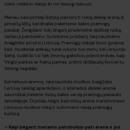
tokio reiškinio šalyje iki tol tiesiog nebuvo.
Manau, kad pirmieji išdrįsę pastatyti tokią didelę areną iš
privačių lėšų, kardinaliai pakeitėme šalies pramogų
pasaulį. Žengdami tokį žingsnį prisiėmėme didžiulę riziką,
tačiau ji pasiteisino. Suteikėme priežastį tarptautinėms
žvaigždės atvykti į Lietuvą. Pramogų rinkoje buvo įprasta,
kad muzikiniai atlikėjų turai vyksta tuo metu, kai Lietuvoje
šalta, todėl iki tol tiek žmonių galinčios priimti erdvės, kaip
Vingio parkas ar Kalnų parkas, priimti didžiausių koncertų
tiesiog negalėjo.
Kol nebuvo arenos, tarptautinės muzikos žvaigždės
Lietuvą tiesiog aplenkdavo, o atsiradus didelei arenai
savotiškai įrašėme mūsų šalies vardą pramogų pasaulio
žemėlapyje. Drįsčiau teigti, kad mūsų arena transformavo
Lietuvos muzikos rinką ir suformavo naują pramogų
kultūrą.
–
Kaip bėgant metams patobulėjo pati arena ir jos