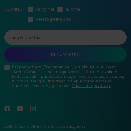
DOMINA:
Renginiai
Nuoma
Verslo galimybės
Jūsų el. paštas
PRENUMERUOTI
Paspaupdžiant „Prenumeruoti“, sutinku gauti el. paštu
„Arena Vilnius“ arenos naujienlaiškius. Sutikimą galiu bet
kada atšaukti, paspaudus naujienlaiškio apačioje esančią
nuorodą. Daugiau informacijos apie mano asmens
duomenų tvarkymą galiu rasti
Privatumo politikoje
2026 © Arena Vilnius. Visos teisės saugomos.