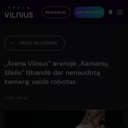
RENGINIAI
VIP PATIRTIS
VISOS NAUJIENOS
„Arena Vilnius“ arenoje „Kamanių
šilelis“ išbandė dar nenaudotą
kamerą: valdė robotas
2026-03-16