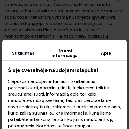
vadovaujamų Kristinos Žaldokaitės. Praėjusių metų
vasarą jie kartu pasirodė Vilniaus universiteto botanikos
sode, todėl vienkartinį vyksmą nuspręsta įgyvendinti
choristų draugijoje. Visi choristai dainavo gyvai – su
individualiais belaidžiais mikrofonais ir „in-ear“
monitoringo sistemomis. Tai tapo vienu didžiausių
techninių iššūkių organizatorių komandai.
Išsami
Sutikimas
Apie
informacija
„Mums buvo siūloma daugybė kompromisų, tačiau
pasirinkome eiti sudėtingiausiu keliu: daugiau nei 40 gyvai
dainuojančių žmonių scenoje, didžiuliame ekrane vaizdą
Šioje svetainėje naudojami slapukai
transliavusi Lietuvoje dar nenaudota robotizuota scenos
kamera, po kojomis – tikras smėlis. Visa tai padėjo sukurti
Slapukus naudojame turiniui ir skelbimams
įsimintiną vakarą“, – teigiama „Kamanių šilelio“ pranešime.
personalizuoti, socialinių tinklų funkcijoms teikti ir
srautui analizuoti. Informaciją apie tai, kaip
naudojatės mūsų svetaine, taip pat perduodame
Scenoje taip pat pasirodė šokėjai Lukas Lipnickas ir
savo socialinių tinklų, reklamos ir analizės partneriams,
Aretas Piaseckas. Tūkstantinę minią nustebino ir
kurie gali ją sujungti su kita informacija, kurią jiems
specialūs vakaro svečiai – Jessica Shy, grupės „Katarsis“
pateikėte arba kurią jie surinko jums naudojantis jų
lyderis Lukas Radzevičius bei giedotoja Daiva Belevičienė.
paslaugomis. Norėdami sužinoti daugiau,