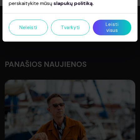
perskaitykite mūsų
slapukų politiką.
Leisti
Neleisti
Tvarkyti
SEKANTI NAUJIENA
visus
PANAŠIOS NAUJIENOS