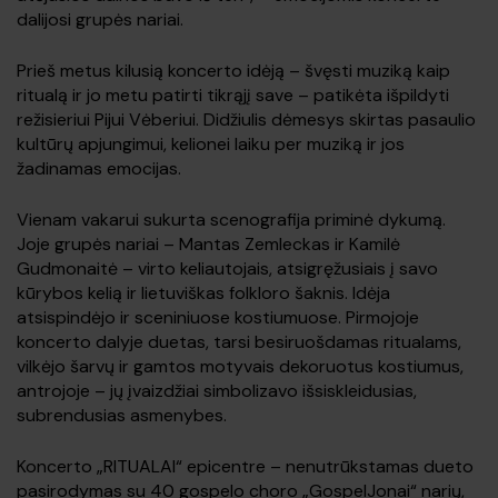
dalijosi grupės nariai.
Prieš metus kilusią koncerto idėją – švęsti muziką kaip
ritualą ir jo metu patirti tikrąjį save – patikėta išpildyti
režisieriui Pijui Vėberiui. Didžiulis dėmesys skirtas pasaulio
kultūrų apjungimui, kelionei laiku per muziką ir jos
žadinamas emocijas.
Vienam vakarui sukurta scenografija priminė dykumą.
Joje grupės nariai – Mantas Zemleckas ir Kamilė
Gudmonaitė – virto keliautojais, atsigręžusiais į savo
kūrybos kelią ir lietuviškas folkloro šaknis. Idėja
atsispindėjo ir sceniniuose kostiumuose. Pirmojoje
koncerto dalyje duetas, tarsi besiruošdamas ritualams,
vilkėjo šarvų ir gamtos motyvais dekoruotus kostiumus,
antrojoje – jų įvaizdžiai simbolizavo išsiskleidusias,
subrendusias asmenybes.
Koncerto „RITUALAI“ epicentre – nenutrūkstamas dueto
pasirodymas su 40 gospelo choro „GospelJonai“ narių,