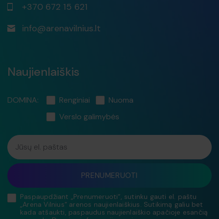
+370 672 15 621
info@arenavilnius.lt
Naujienlaiškis
DOMINA:
Renginiai
Nuoma
Verslo galimybės
Jūsų el. paštas
PRENUMERUOTI
Paspaupdžiant „Prenumeruoti“, sutinku gauti el. paštu
„Arena Vilnius“ arenos naujienlaiškius. Sutikimą galiu bet
kada atšaukti, paspaudus naujienlaiškio apačioje esančią