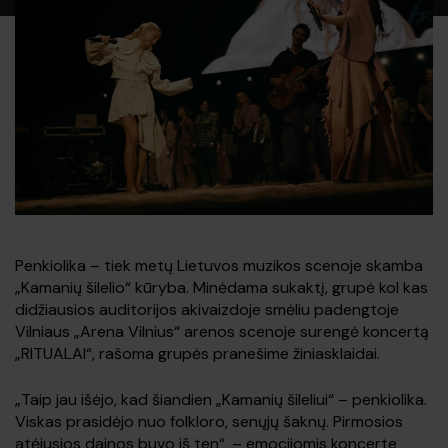
Penkiolika – tiek metų Lietuvos muzikos scenoje skamba
„Kamanių šilelio“ kūryba. Minėdama sukaktį, grupė kol kas
didžiausios auditorijos akivaizdoje smėliu padengtoje
Vilniaus „Arena Vilnius“ arenos scenoje surengė koncertą
„RITUALAI“, rašoma grupės pranešime žiniasklaidai.
„Taip jau išėjo, kad šiandien „Kamanių šileliui“ – penkiolika.
Viskas prasidėjo nuo folkloro, senųjų šaknų. Pirmosios
atėjusios dainos buvo iš ten“, – emocijomis koncerte